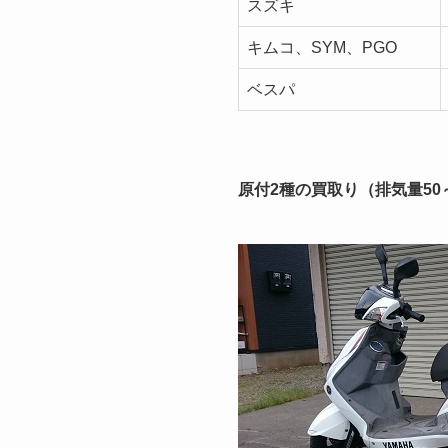
スズキ
キムコ、SYM、PGO
ベスパ
原付2種の買取り（排気量50～